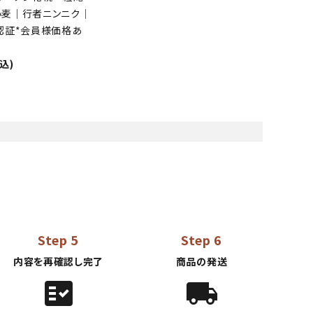
小麦｜行者ニンニク｜
認証*会員様価格あ
税込)
Step 5
Step 6
内容を再確認し完了
商品の発送
fact_check
local_shipping