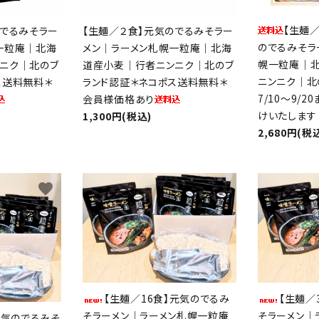
【生麺
のでるみそラー
【生麺／２食】元気のでるみそラー
のでるみそラ
一粒庵｜北海
メン｜ラーメン札幌一粒庵｜北海
幌一粒庵｜
ニク｜北のブ
道産小麦｜行者ニンニク｜北のブ
ニンニク｜北
ス送料無料＊
ランド認証＊ネコポス送料無料＊
7/10～9/
会員様価格あり
けいたします
1,300円(税込)
2,680円(税
favorite
favorite
ード
【生麺／16食】元気のでるみ
【生麺／
リー
そラーメン｜ラーメン札幌一粒庵
そラーメン｜
元気のでるみそ