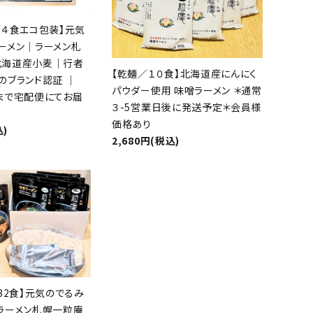
／４食エコ包装】元気
ーメン｜ラーメン札
北海道産小麦｜行者
【乾麺／１０食】北海道産にんにく
のブランド認証 ｜
パウダー使用 味噌ラーメン ＊通常
20まで宅配便にてお届
３-5営業日後に発送予定＊会員様
価格あり
込)
2,680円(税込)
favorite
close
32食】元気のでるみ
ラーメン札幌一粒庵