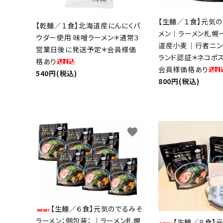
【生麺／１食】元気
【乾麺／１食】北海道産にんにくパ
メン｜ラーメン札幌
ウダー使用 味噌ラーメン＊通常３
道産小麦｜行者ニン
営業日後に発送予定＊会員様価
ランド認証＊ネコポ
格あり
会員様価格あり
540円(税込)
800円(税込)
favorite
キーワ
【生麺／６食】元気のでるみそ
カテゴ
ラーメン：個包装： ｜ラーメン札幌
【生麺／８食】