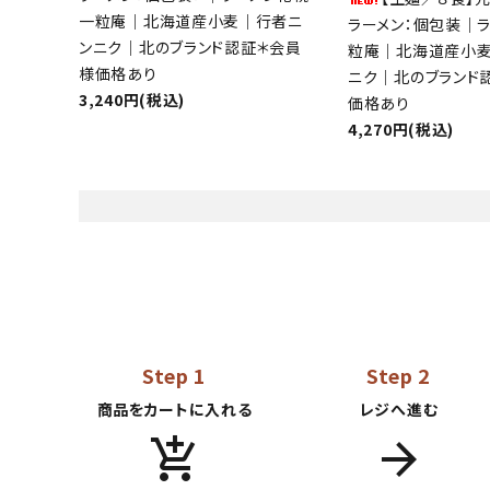
一粒庵｜北海道産小麦｜行者ニ
ラーメン：個包装｜
ンニク｜北のブランド認証＊会員
粒庵｜北海道産小
様価格あり
ニク｜北のブランド
3,240円(税込)
価格あり
4,270円(税込)
Step 1
Step 2
商品をカートに入れる
レジへ進む
add_shopping_cart
arrow_forward