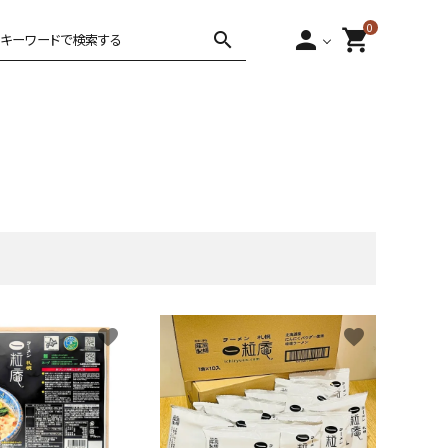
0
person
shopping_cart
search
手作りギョーザ
favorite
favorite