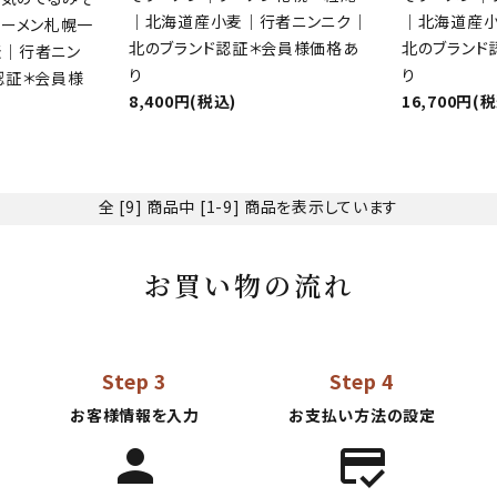
｜北海道産小麦｜行者ニンニク｜
｜北海道産
ラーメン札幌一
北のブランド認証＊会員様価格あ
北のブランド
麦｜行者ニン
り
り
認証＊会員様
8,400円(税込)
16,700円(
検索する
全 [9] 商品中 [1-9] 商品を表示しています
お買い物の流れ
Step 3
Step 4
お客様情報を入力
お支払い方法の設定
person
credit_score