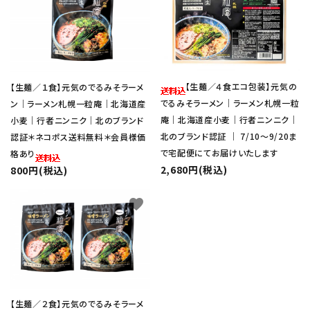
【生麺／４食エコ包装】元気の
【生麺／１食】元気のでるみそラーメ
でるみそラーメン｜ラーメン札幌一粒
ン｜ラーメン札幌一粒庵｜北海道産
庵｜北海道産小麦｜行者ニンニク｜
小麦｜行者ニンニク｜北のブランド
北のブランド認証 ｜ 7/10～9/20ま
認証＊ネコポス送料無料＊会員様価
で宅配便にてお届けいたします
格あり
2,680円(税込)
800円(税込)
favorite
【生麺／２食】元気のでるみそラーメ