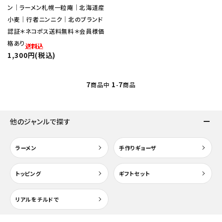
ン｜ラーメン札幌一粒庵｜北海道産
小麦｜行者ニンニク｜北のブランド
認証＊ネコポス送料無料＊会員様価
格あり
1,300円(税込)
7
1
7
close
商品中
-
商品
キーワード
他のジャンルで探す
ラーメン
手作りギョーザ
カテゴリー
トッピング
ギフトセット
リアルをチルドで
検索する