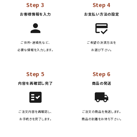
Step 3
Step 4
お客様情報を入力
お支払い方法の設定
person
credit_score
ご住所・連絡先など、
ご希望の決済方法を
必要な情報を入力します。
お選び下さい。
Step 5
Step 6
内容を再確認し完了
商品の発送
fact_check
local_shipping
ご注文内容を再確認し、
ご注文の商品を発送します。
お手続きを完了します。
商品の到着をお待ち下さい。