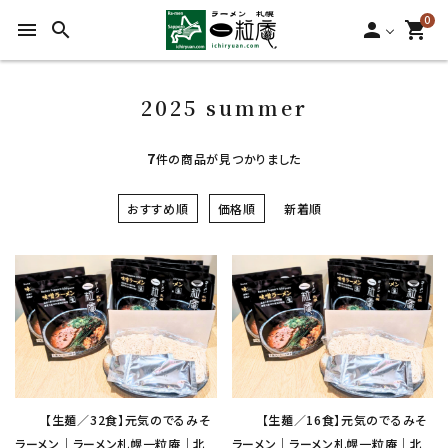
0
menu
search
person
shopping_cart
2025 summer
7
件の商品が見つかりました
おすすめ順
価格順
新着順
favorite
favorite
【生麺／32食】元気のでるみそ
【生麺／16食】元気のでるみそ
ラーメン｜ラーメン札幌一粒庵｜北
ラーメン｜ラーメン札幌一粒庵｜北